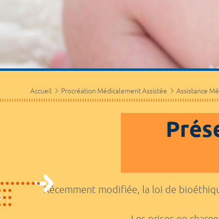
Accueil
Procréation Médicalement Assistée
Assistance Méd
Prése
Récemment modifiée, la loi de bioéthiq
Les prises en charge