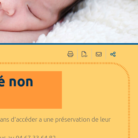
té non
ns d'accéder a une préservation de leur
ous au 04 67 33 64 82