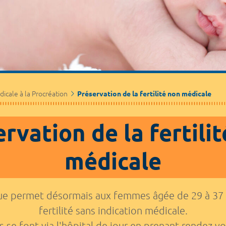
icale à la Procréation
Préservation de la fertilité non médicale
rvation de la fertili
médicale
ue permet désormais aux femmes âgée de 29 à 37 a
fertilité sans indication médicale.
s se font via l'hôpital de jour en prenant rendez v