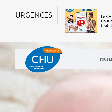
URGENCES
Le CHU
Pour g
tout 
TOUS L