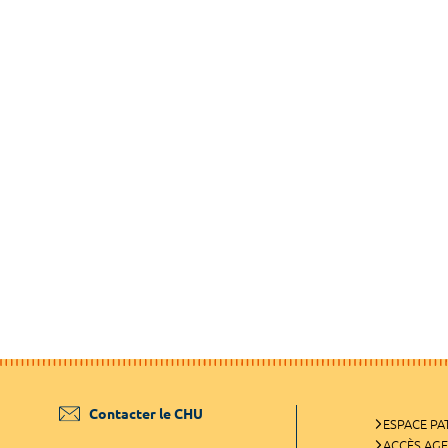
Contacter le CHU
ESPACE PA
ACCÈS AG