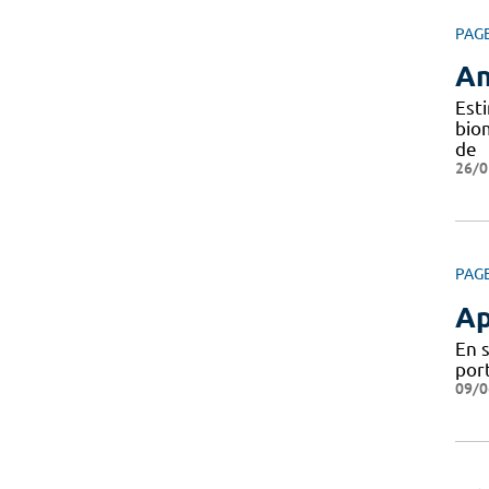
PAG
An
Est
bio
de
26/0
PAG
Ap
En 
por
09/0