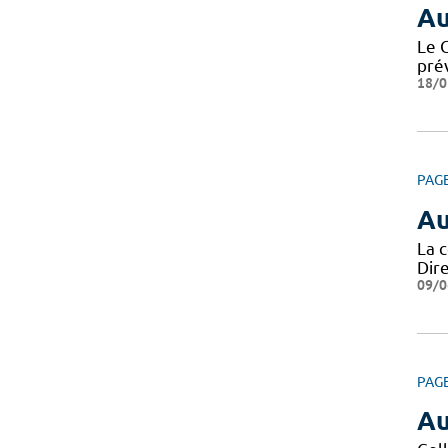
Au
Le 
pré
18/0
PAG
Au
La 
Dire
09/0
PAG
Au