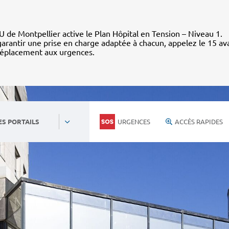
 de Montpellier active le Plan Hôpital en Tension – Niveau 1.
arantir une prise en charge adaptée à chacun, appelez le 15 av
déplacement aux urgences.
URGENCES
ACCÈS RAPIDES
ES PORTAILS