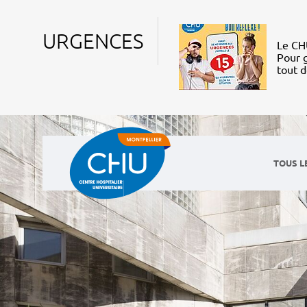
URGENCES
Le CHU
Pour g
tout 
TOUS L