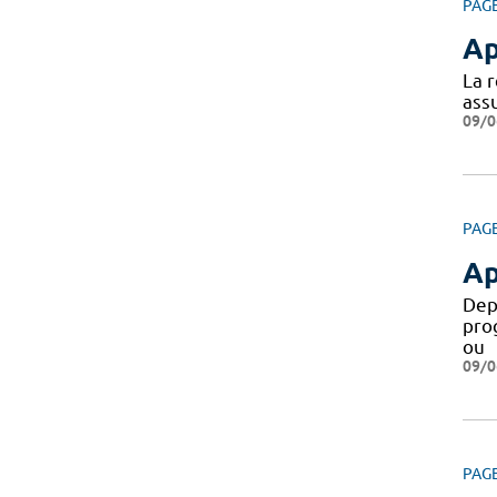
PAG
Ap
La 
assu
09/0
PAG
Ap
Dep
pro
ou
09/0
PAG