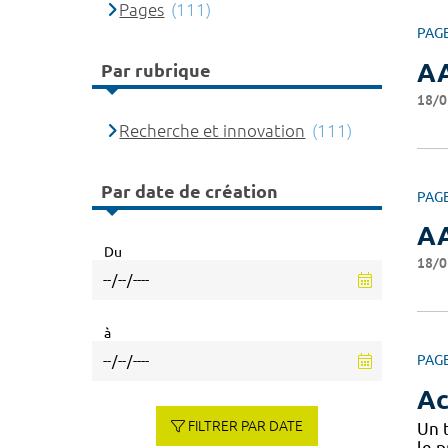
Pages
(111)
PAG
AA
Par rubrique
18/0
Recherche et innovation
(111)
Par date de création
PAG
AA
Du
18/0
à
PAG
Ac
FILTRER PAR DATE
Un 
le 