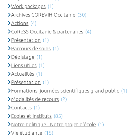
Work packages
(1)
Archives COREVIH Occitanie
(30)
Actions
(4)
CoReSS Occitanie & partenaires
(4)
Présentation
(1)
Parcours de soins
(1)
Dépistage
(1)
Liens utiles
(1)
Actualités
(1)
Présentation
(1)
Formations, journées scientifiques grand public
(1)
Modalités de recours
(2)
Contacts
(1)
Ecoles et instituts
(85)
Notre politique - Notre projet d'école
(1)
Vie étudiante
(15)