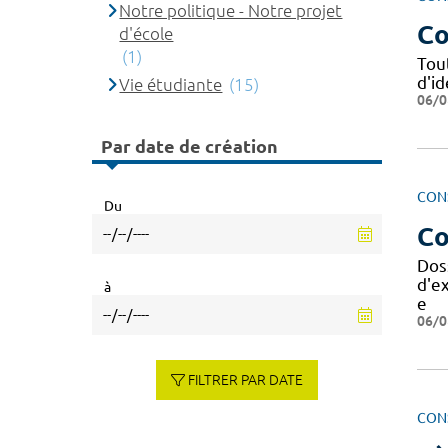
Notre politique - Notre projet
Co
d'école
(1)
Tou
d'i
Vie étudiante
(15)
06/0
Par date de création
CON
Du
Co
Dos
d'e
à
e
06/0
FILTRER PAR DATE
CON