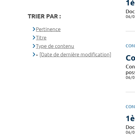
1è
Doc
TRIER PAR :
06/0
Pertinence
Titre
Type de contenu
CON
[Date de dernière modification]
Co
Cond
pos
06/0
CON
1è
Doc
06/0