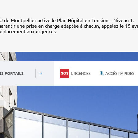
 de Montpellier active le Plan Hôpital en Tension – Niveau 1.
arantir une prise en charge adaptée à chacun, appelez le 15 av
déplacement aux urgences.
URGENCES
ACCÈS RAPIDES
ES PORTAILS