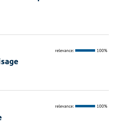
relevance:
100%
isage
relevance:
100%
e