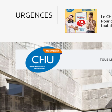
URGENCES
Le CHU
Pour g
tout 
TOUS L