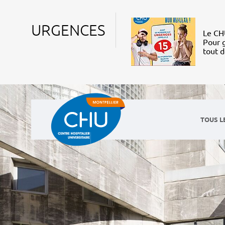
URGENCES
Le CHU
Pour g
tout 
TOUS L