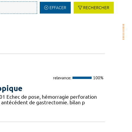
EFFACER
RECHERCHER
relevance:
100%
opique
B001 Echec de pose, hémorragie perforation
, antécédent de gastrectomie. bilan p