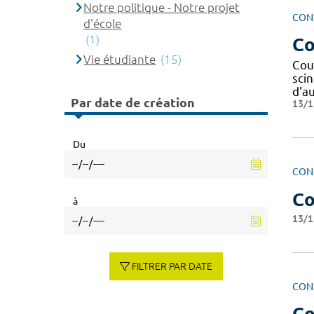
Notre politique - Notre projet
CON
d'école
(1)
Co
Vie étudiante
(15)
Cou
sci
d'a
Par date de création
13/1
Du
CON
Co
à
13/1
FILTRER PAR DATE
CON
Co