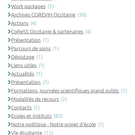
Work packages
(1)
Archives COREVIH Occitanie
(30)
Actions
(4)
CoReSS Occitanie & partenaires
(4)
Présentation
(1)
Parcours de soins
(1)
Dépistage
(1)
Liens utiles
(1)
Actualités
(1)
Présentation
(1)
Formations, journées scientifiques grand public
(1)
Modalités de recours
(2)
Contacts
(1)
Ecoles et instituts
(85)
Notre politique - Notre projet d'école
(1)
Vie étudiante
(15)