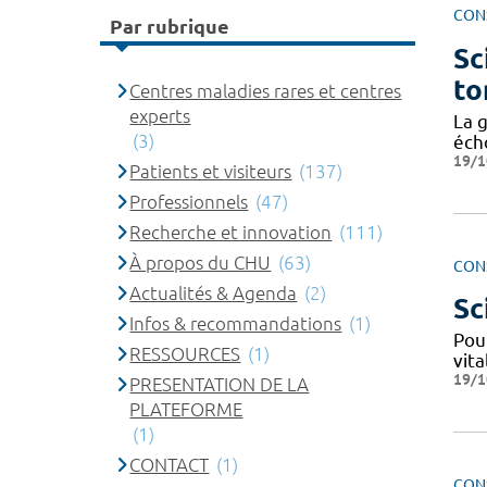
CON
Par rubrique
Sc
to
Centres maladies rares et centres
experts
La 
(3)
écho
19/1
Patients et visiteurs
(137)
Professionnels
(47)
Recherche et innovation
(111)
À propos du CHU
(63)
CON
Actualités & Agenda
(2)
Sc
Infos & recommandations
(1)
Pour
RESSOURCES
(1)
vita
19/1
PRESENTATION DE LA
PLATEFORME
(1)
CONTACT
(1)
CON