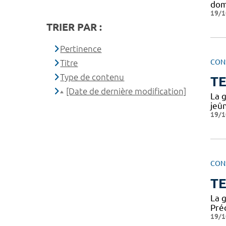
dom
19/1
TRIER PAR :
Pertinence
CON
Titre
Type de contenu
TE
[Date de dernière modification]
La g
jeû
19/1
CON
TE
La g
Préc
19/1