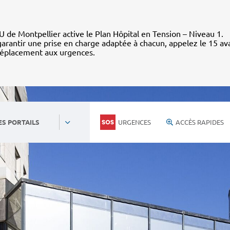
 de Montpellier active le Plan Hôpital en Tension – Niveau 1.
arantir une prise en charge adaptée à chacun, appelez le 15 av
déplacement aux urgences.
URGENCES
ACCÈS RAPIDES
ES PORTAILS