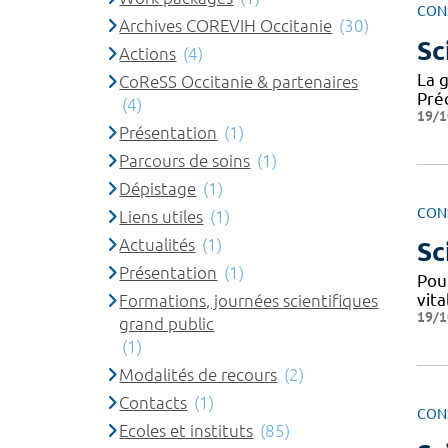
CON
Archives COREVIH Occitanie
(30)
Sc
Actions
(4)
La g
CoReSS Occitanie & partenaires
Préc
(4)
19/1
Présentation
(1)
Parcours de soins
(1)
Dépistage
(1)
CON
Liens utiles
(1)
Actualités
(1)
Sc
Présentation
(1)
Pour
vita
Formations, journées scientifiques
19/1
grand public
(1)
Modalités de recours
(2)
Contacts
(1)
CON
Ecoles et instituts
(85)