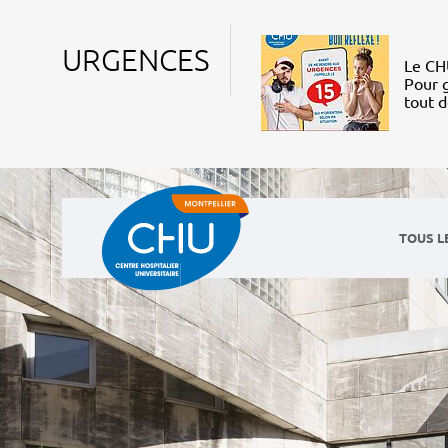
URGENCES
Le CHU
Pour g
tout 
TOUS L