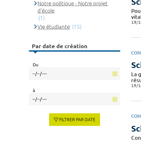
Sc
Notre politique - Notre projet
d'école
Pour
vita
(1)
19/1
Vie étudiante
(15)
Par date de création
CON
Sc
Du
La g
résu
19/1
à
CON
FILTRER PAR DATE
Sc
Cond