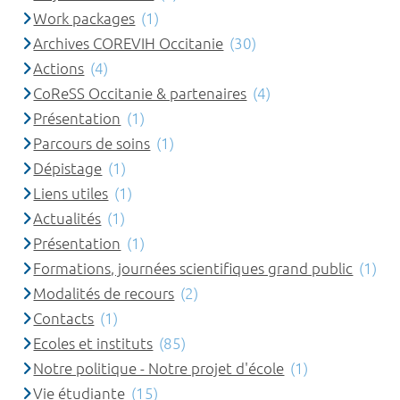
Work packages
(1)
Archives COREVIH Occitanie
(30)
Actions
(4)
CoReSS Occitanie & partenaires
(4)
Présentation
(1)
Parcours de soins
(1)
Dépistage
(1)
Liens utiles
(1)
Actualités
(1)
Présentation
(1)
Formations, journées scientifiques grand public
(1)
Modalités de recours
(2)
Contacts
(1)
Ecoles et instituts
(85)
Notre politique - Notre projet d'école
(1)
Vie étudiante
(15)