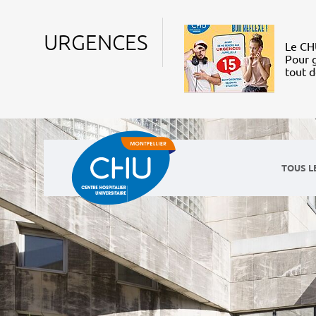
URGENCES
Le CHU
Pour g
tout 
TOUS L