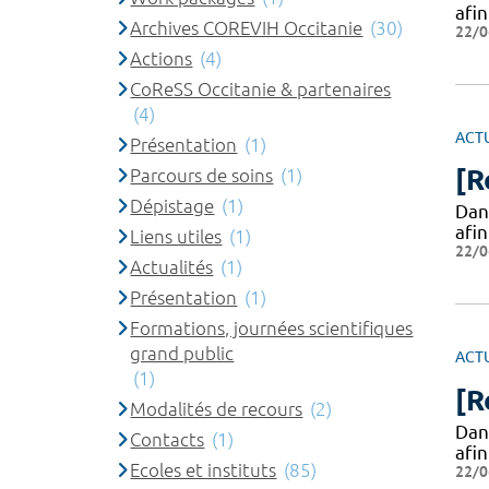
afi
Archives COREVIH Occitanie
(30)
22/0
Actions
(4)
CoReSS Occitanie & partenaires
(4)
ACT
Présentation
(1)
[R
Parcours de soins
(1)
Dépistage
(1)
Dan
afi
Liens utiles
(1)
22/0
Actualités
(1)
Présentation
(1)
Formations, journées scientifiques
grand public
ACT
(1)
[R
Modalités de recours
(2)
Dan
Contacts
(1)
afi
Ecoles et instituts
(85)
22/0