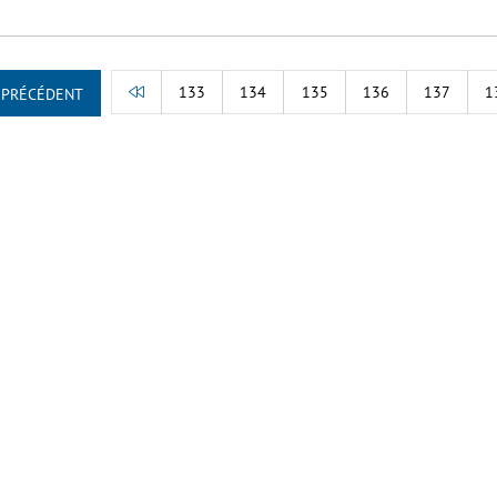
133
134
135
136
137
1
PRÉCÉDENT
RETOUR AU DÉBUT DE LA LISTE