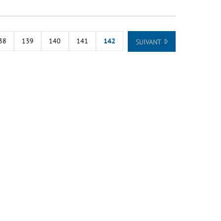
38
139
140
141
142
SUIVANT