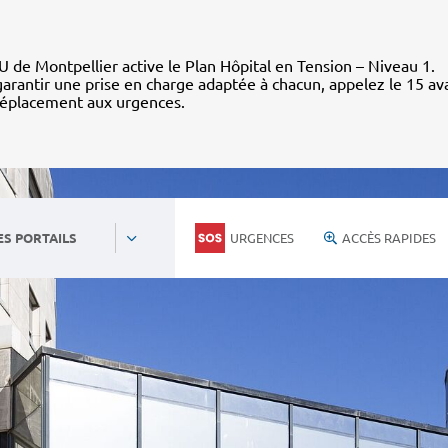
 de Montpellier active le Plan Hôpital en Tension – Niveau 1.
arantir une prise en charge adaptée à chacun, appelez le 15 av
déplacement aux urgences.
URGENCES
ACCÈS RAPIDES
ES PORTAILS