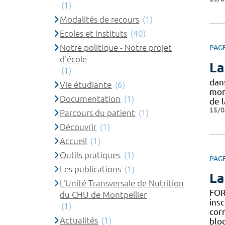
(1)
Modalités de recours
(1)
Ecoles et instituts
(40)
Notre politique - Notre projet
PAG
d'école
La
(1)
dan
Vie étudiante
(6)
mon
Documentation
(1)
de l
15/0
Parcours du patient
(1)
Découvrir
(1)
Accueil
(1)
Outils pratiques
(1)
PAG
Les publications
(1)
La
L'Unité Transversale de Nutrition
FOR
du CHU de Montpellier
insc
(1)
cor
Actualités
(1)
blo