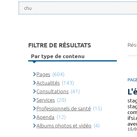
FILTRE DE RÉSULTATS
Rés
Par type de contenu
Pages
(604)
PAG
Actualités
(143)
L'
Consultations
(41)
Services
(20)
stag
stag
Professionnels de santé
(15)
com
Agenda
(12)
ifsi
ave
Albums photos et vidéo
(4)
15/0