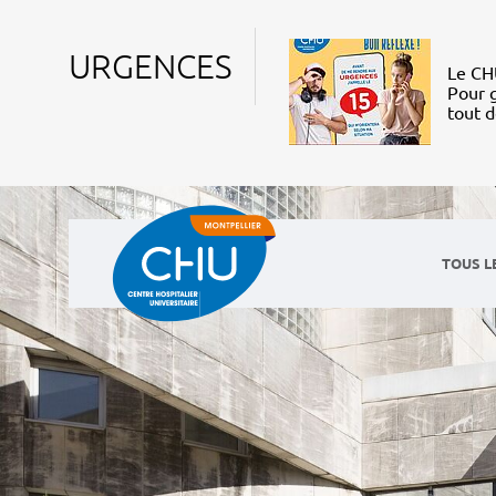
URGENCES
Le CHU
Pour g
tout 
TOUS L