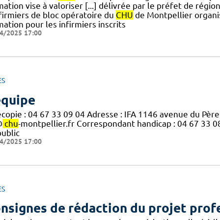
ation vise à valoriser [...] délivrée par le préfet de régio
nfirmiers de bloc opératoire du
CHU
de Montpellier organis
ation pour les infirmiers inscrits
4/2025 17:00
ES
équipe
écopie : 04 67 33 09 04 Adresse : IFA 1146 avenue du Père
@
chu
-montpellier.fr Correspondant handicap : 04 67 33 
public
4/2025 17:00
ES
nsignes de rédaction du projet prof