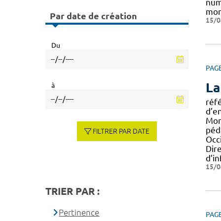
num
mon
Par date de création
15/0
Du
PAG
La
à
réf
d’e
Mont
péd
FILTRER PAR DATE
Occi
Dir
d’i
15/0
TRIER PAR :
Pertinence
PAG