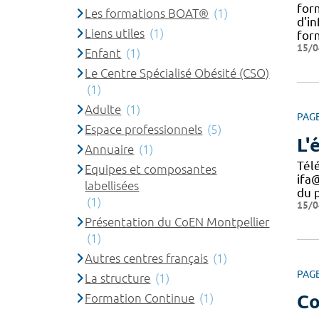
form
Les formations BOAT®
(1)
d'i
Liens utiles
(1)
form
15/0
Enfant
(1)
Le Centre Spécialisé Obésité (CSO)
(1)
Adulte
(1)
PAG
Espace professionnels
(5)
L'
Annuaire
(1)
Tél
Equipes et composantes
ifa
labellisées
du 
(1)
15/0
Présentation du CoEN Montpellier
(1)
Autres centres français
(1)
PAG
La structure
(1)
Formation Continue
(1)
Co