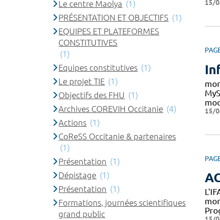
15/0
Le centre Maolya
(1)
PRÉSENTATION ET OBJECTIFS
(1)
EQUIPES ET PLATEFORMES
CONSTITUTIVES
PAG
(1)
In
Equipes constitutives
(1)
Le projet TIE
(1)
mon
MyS
Objectifs des FHU
(1)
mod
Archives COREVIH Occitanie
(4)
15/0
Actions
(1)
CoReSS Occitanie & partenaires
(1)
PAG
Présentation
(1)
Dépistage
(1)
A
Présentation
(1)
L'I
mon
Formations, journées scientifiques
Pro
grand public
15/0