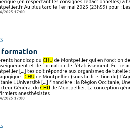
érique (en respectant les consignes rédactionnelles) à l
tpellier.fr Au plus tard le 1er mai 2025 (23h59) pour : L
4/2025 17:00
ES
 formation
érents handicap du
CHU
de Montpellier qui en fonction de 
nseignement et de formation de l’établissement. Écrire a
pellier [...] tes doit répondre aux organismes de tutelle
agogique :
CHU
de Montpellier (sous la direction du) L’A
tanie L’Université [...] financière : la Région Occitanie, Un
ecteur Général du
CHU
de Montpellier. La conception géné
nfirmiers anesthésistes
4/2025 17:00
ES