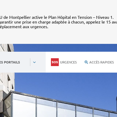
 de Montpellier active le Plan Hôpital en Tension – Niveau 1.
arantir une prise en charge adaptée à chacun, appelez le 15 av
déplacement aux urgences.
URGENCES
ACCÈS RAPIDES
ES PORTAILS