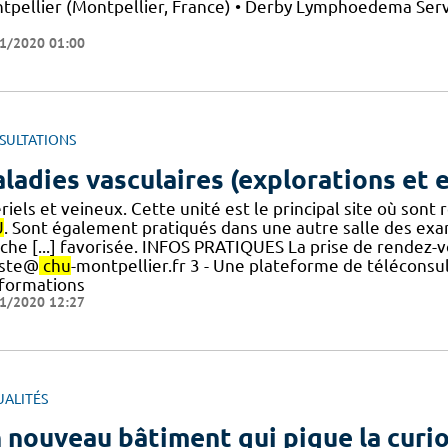
tpellier (Montpellier, France) • Derby Lymphoedema Serv
)
1/2020 01:00
SULTATIONS
ladies vasculaires (explorations et 
riels et veineux. Cette unité est le principal site où son
U
. Sont également pratiqués dans une autre salle des ex
he [...] favorisée. INFOS PRATIQUES La prise de rendez-vo
-ste@
chu
-montpellier.fr 3 - Une plateforme de téléconsul
formations
1/2020 12:27
UALITÉS
 nouveau bâtiment qui pique la curio