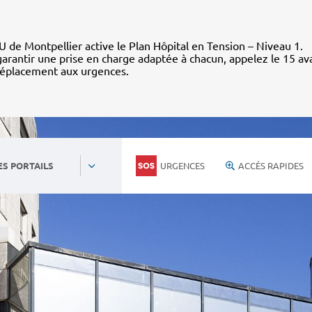
 de Montpellier active le Plan Hôpital en Tension – Niveau 1.
arantir une prise en charge adaptée à chacun, appelez le 15 av
déplacement aux urgences.
URGENCES
ACCÈS RAPIDES
ES PORTAILS