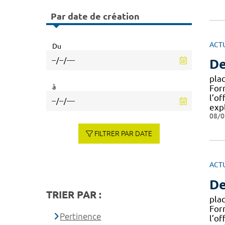
Par date de création
ACT
Du
De
plac
à
For
l’of
expl
08/0
FILTRER PAR DATE
ACT
De
TRIER PAR :
plac
For
Pertinence
l’of