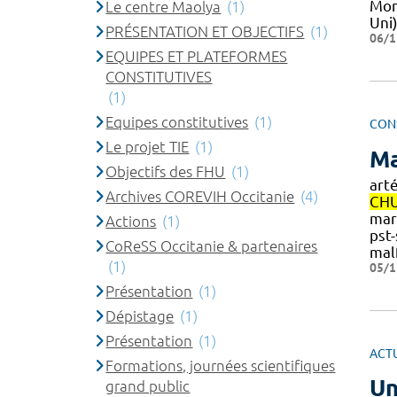
Mon
Le centre Maolya
(1)
Uni
PRÉSENTATION ET OBJECTIFS
(1)
06/1
EQUIPES ET PLATEFORMES
CONSTITUTIVES
(1)
Equipes constitutives
(1)
CON
Le projet TIE
(1)
Ma
Objectifs des FHU
(1)
arté
Archives COREVIH Occitanie
(4)
CH
marc
Actions
(1)
pst
CoReSS Occitanie & partenaires
mal
(1)
05/1
Présentation
(1)
Dépistage
(1)
Présentation
(1)
ACT
Formations, journées scientifiques
Un
grand public