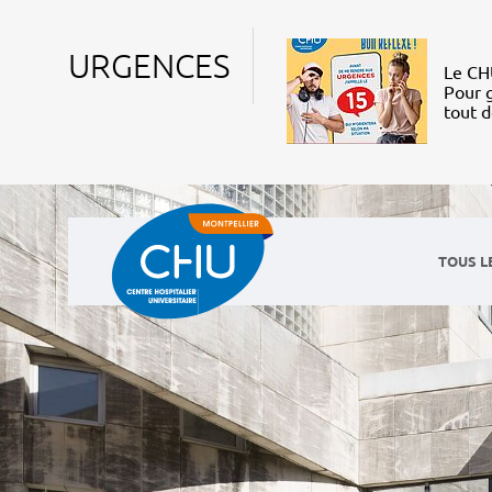
URGENCES
Le CHU
Pour g
tout 
TOUS L