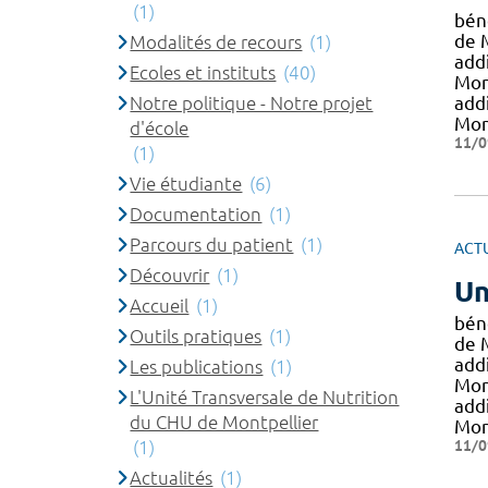
(1)
béné
de 
Modalités de recours
(1)
add
Ecoles et instituts
(40)
Mont
Notre politique - Notre projet
add
Mon
d'école
11/0
(1)
Vie étudiante
(6)
Documentation
(1)
Parcours du patient
(1)
ACT
Découvrir
(1)
Un
Accueil
(1)
béné
Outils pratiques
(1)
de 
add
Les publications
(1)
Mont
L'Unité Transversale de Nutrition
add
du CHU de Montpellier
Mon
11/0
(1)
Actualités
(1)