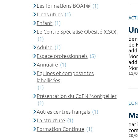
Les formations BOAT®
(1)
Liens utiles
(1)
ACT
Enfant
(1)
Un
Le Centre Spécialisé Obésité (CSO)
(1)
béné
de 
Adulte
(1)
add
Espace professionnels
(5)
Mont
add
Annuaire
(1)
Mon
Equipes et composantes
11/0
labellisées
(1)
Présentation du CoEN Montpellier
(1)
CON
Autres centres français
(1)
Ma
La structure
(1)
pati
Formation Continue
(1)
comm
20/0