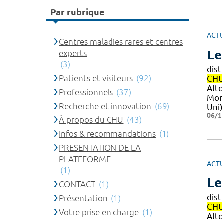
Par rubrique
ACT
Centres maladies rares et centres
L
experts
(3)
dist
Patients et visiteurs
(92)
CH
Alto
Professionnels
(37)
Mon
Recherche et innovation
(69)
Uni
06/1
À propos du CHU
(43)
Infos & recommandations
(1)
PRESENTATION DE LA
PLATEFORME
ACT
(1)
L
CONTACT
(1)
dist
Présentation
(1)
CH
Votre prise en charge
(1)
Alto