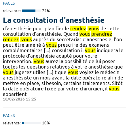
PAGES
relevance:
72%
La consultation d'anesthésie
d’anesthésie pour planifier le
rendez
-
vous
de cette
consultation d’anesthésie. Quand
vous
prendrez
rendez
-
vous
auprès du secrétariat d’anesthésie, l’on
peut être amené à
vous
prescrire des examens
complémentaires [...] consultation il
vous
indiquera le
protocole d’anesthésie adapté pour votre
intervention.
Vous
aurez la possibilité de lui poser
toutes les questions relatives à votre anesthésie que
vous
jugerez utiles [...] t que
vous
voyiez le médecin
anesthésiste un mois avant la date opératoire afin de
mettre en place, si besoin, certains traitements. Sitôt
la date opératoire fixée par votre chirurgien, il
vous
appartient
18/02/2026 15:25
PAGES
relevance:
10%