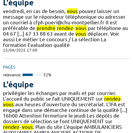
L'équipe
vendredi, en cas de besoin,
vous
pouvez laisser un
message sur le répondeur téléphonique ou adresser
un courriel à cfph-pueri@chu-montpellier.fr Il est
préférable de
prendre
rendez
-
vous
par téléphone au
04 67 [...] 67 33 88 63 avant de
vous
déplacer. Voir
aussi Le métier Le concours / La sélection La
formation Evaluation qualité
15/04/2025 17:00
PAGES
relevance:
52%
L'équipe
privilégier les échanges par mails et par courrier.
L’accueil du public se fait UNIQUEMENT sur
rendez
-
vous
aux heures d’ouverture du secrétariat. L'IFA est
engagé dans une démarche continue de la qualité [...]
16h00 Attention fermeture le jeudi Les dépôts de
dossiers de sélection se font UNIQUEMENT sur
rendez
-
vous
. Plan du site L'équipe AMBULANCIERS
AUXILIAIRES AMBULANCIERS ACTIONS DE