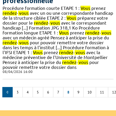
professionnelle
Procédure formation courte ETAPE 1 :
Vous
prenez
rendez
-
vous
avec un ou une correspondante handicap
de la structure ciblée ETAPE 2 :
Vous
préparez votre
dossier pour le
rendez
-
vous
avec le correspondant
handicap [...] Formation JPG 318,1 Ko Procédure
formation longue ETAPE 1 :
Vous
prenez
rendez
-
vous
avec un médecin agréé Pensez à anticiper la prise du
rendez
-
vous
pour pouvoir remettre votre dossier
dans les temps à l’institut [...] Procédure formation à
l'IFSI ETAPE 1 :
Vous
prenez
rendez
-
vous
avec la
médecine préventive de l'Université de Montpellier
Pensez à anticiper la prise du
rendez
-
vous
pour
pouvoir remettre votre dossier dans
08/04/2026 16:00
3
4
5
6
7
8
9
10
11
1