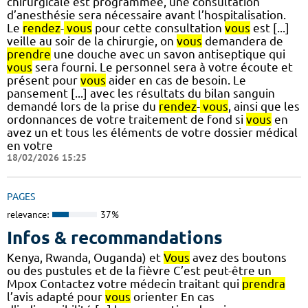
chirurgicale est programmée, une consultation
d’anesthésie sera nécessaire avant l’hospitalisation.
Le
rendez
-
vous
pour cette consultation
vous
est [...]
veille au soir de la chirurgie, on
vous
demandera de
prendre
une douche avec un savon antiseptique qui
vous
sera fourni. Le personnel sera à votre écoute et
présent pour
vous
aider en cas de besoin. Le
pansement [...] avec les résultats du bilan sanguin
demandé lors de la prise du
rendez
-
vous
, ainsi que les
ordonnances de votre traitement de fond si
vous
en
avez un et tous les éléments de votre dossier médical
en votre
18/02/2026 15:25
PAGES
relevance:
37%
Infos & recommandations
Kenya, Rwanda, Ouganda) et
Vous
avez des boutons
ou des pustules et de la fièvre C’est peut-être un
Mpox Contactez votre médecin traitant qui
prendra
l’avis adapté pour
vous
orienter En cas