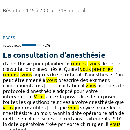
Résultats 176 à 200 sur 318 au total
PAGES
relevance:
72%
La consultation d'anesthésie
d’anesthésie pour planifier le
rendez
-
vous
de cette
consultation d’anesthésie. Quand
vous
prendrez
rendez
-
vous
auprès du secrétariat d’anesthésie, l’on
peut être amené à
vous
prescrire des examens
complémentaires [...] consultation il
vous
indiquera le
protocole d’anesthésie adapté pour votre
intervention.
Vous
aurez la possibilité de lui poser
toutes les questions relatives à votre anesthésie que
vous
jugerez utiles [...] t que
vous
voyiez le médecin
anesthésiste un mois avant la date opératoire afin de
mettre en place, si besoin, certains traitements. Sitôt
la date opératoire fixée par votre chirurgien, il
vous
appartient