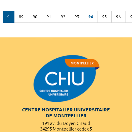
89
90
91
92
93
94
95
96
CENTRE HOSPITALIER UNIVERSITAIRE
DE MONTPELLIER
191 av. du Doyen Giraud
34295 Montpellier cedex 5