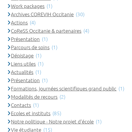
Work packages
(1)
Archives COREVIH Occitanie
(30)
Actions
(4)
CoReSS Occitanie & partenaires
(4)
Présentation
(1)
Parcours de soins
(1)
Dépistage
(1)
Liens utiles
(1)
Actualités
(1)
Présentation
(1)
Formations, journées scientifiques grand public
(1)
Modalités de recours
(2)
Contacts
(1)
Ecoles et instituts
(85)
Notre politique - Notre projet d'école
(1)
Vie étudiante
(15)