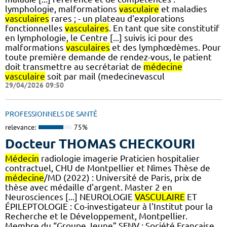
lymphologie, malformations
vasculaire
et maladies
vasculaires
rares ; - un plateau d'explorations
fonctionnelles
vasculaires
. En tant que site constitutif
en lymphologie, le Centre [...] suivis ici pour des
malformations
vasculaires
et des lymphœdèmes. Pour
toute première demande de rendez-vous, le patient
doit transmettre au secrétariat de
médecine
vasculaire
soit par mail (medecinevascul
29/04/2026 09:50
PROFESSIONNELS DE SANTÉ
relevance:
75%
Docteur THOMAS CHECKOURI
Médecin
radiologie imagerie Praticien hospitalier
contractuel, CHU de Montpellier et Nîmes Thèse de
médecine
/MD (2022) : Université de Paris, prix de
thèse avec médaille d'argent. Master 2 en
Neurosciences [...] NEUROLOGIE
VASCULAIRE
ET
ÉPILEPTOLOGIE : Co-investigateur à l'Institut pour la
Recherche et le Développement, Montpellier.
Membre du “Groupe Jeune” SFNV : Société Française