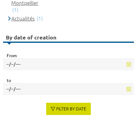
Montpellier
(1)
Actualités
(1)
By date of creation
From
to
FILTER BY DATE