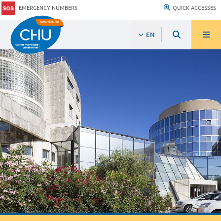
EMERGENCY NUMBERS
QUICK ACCESSES
EN