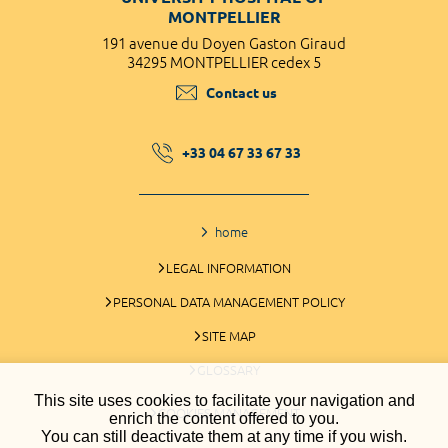
MONTPELLIER
191 avenue du Doyen Gaston Giraud
34295 MONTPELLIER cedex 5
Contact us
+33 04 67 33 67 33
home
LEGAL INFORMATION
PERSONAL DATA MANAGEMENT POLICY
SITE MAP
GLOSSARY
This site uses cookies to facilitate your navigation and
COOKIES MANAGEMENT
enrich the content offered to you.
You can still deactivate them at any time if you wish.