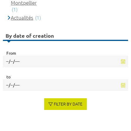
Montpellier
(1)
Actualités
(1)
By date of creation
From
to
FILTER BY DATE