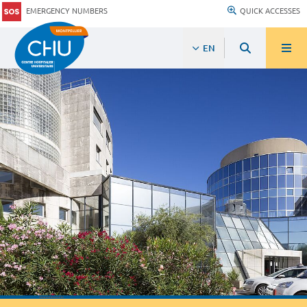
EMERGENCY NUMBERS
QUICK ACCESSES
EN