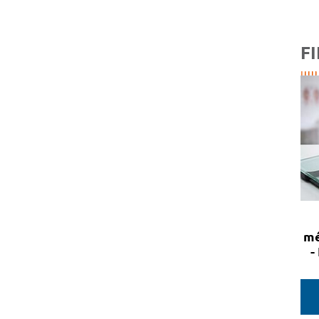
FI
mé
-