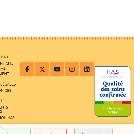
TIENT
ENT CHU
ITÉ :
EMENT
E
 LÉGALES
ON DES
ITE
ENTS
S
TION HAS
ES