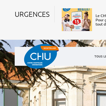
URGENCES
Le CHU
Pour g
tout 
TOUS L