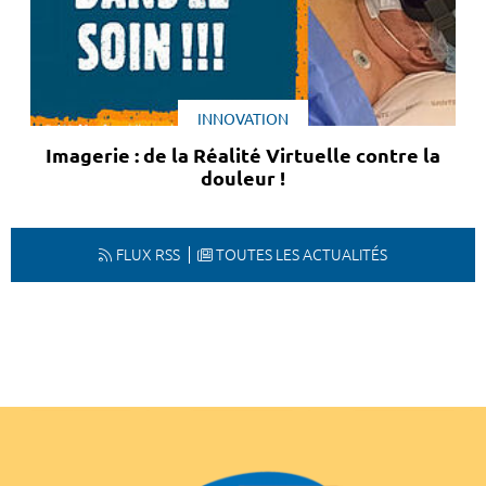
INNOVATION
Imagerie : de la Réalité Virtuelle contre la
douleur !
FLUX RSS
TOUTES LES ACTUALITÉS