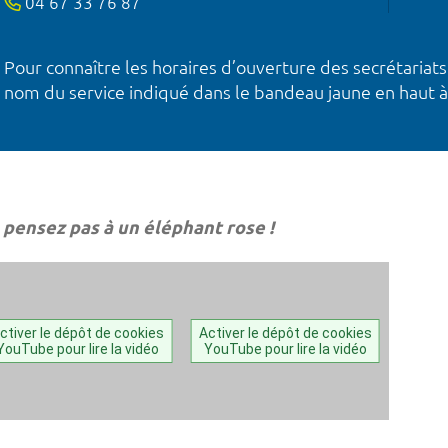
04 67 33 76 87
Pour connaître les horaires d’ouverture des secrétariats
nom du service indiqué dans le bandeau jaune en haut à
 pensez pas à un éléphant rose !
ctiver le dépôt de cookies
Activer le dépôt de cookies
YouTube pour lire la vidéo
YouTube pour lire la vidéo