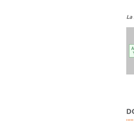
La
A
D