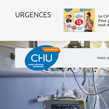
URGENCES
Le CHU
Pour g
tout 
TOUS L