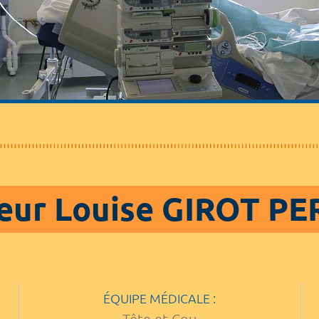
eur Louise GIROT P
ÉQUIPE MÉDICALE :