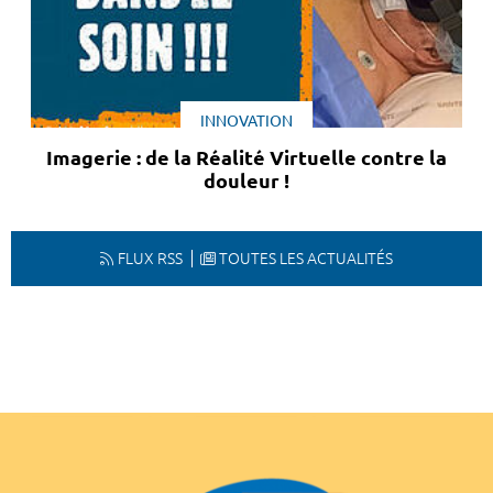
INNOVATION
Imagerie : de la Réalité Virtuelle contre la
douleur !
FLUX RSS
TOUTES LES ACTUALITÉS