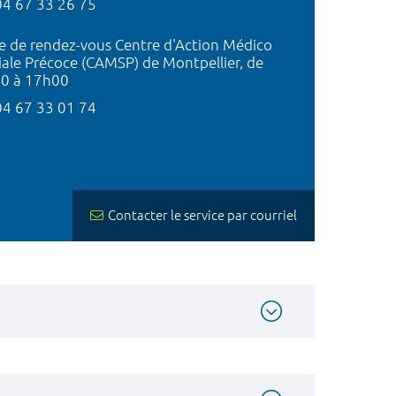
04 67 33 26 75
se de rendez-vous Centre d'Action Médico
iale Précoce (CAMSP) de Montpellier, de
0 à 17h00
04 67 33 01 74
Contacter le service par courriel