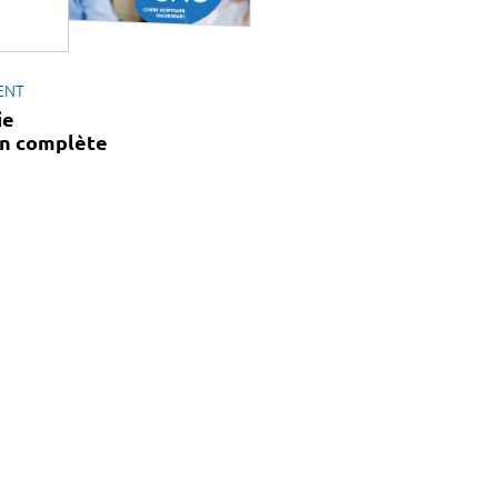
ENT
ie
on complète