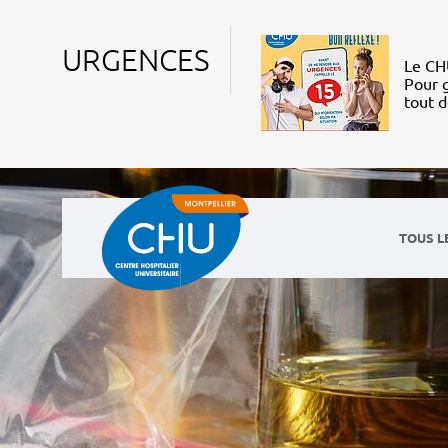
URGENCES
Le CHU
Pour g
tout 
TOUS L