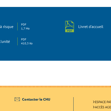
PDF
à risque
Livret d'accueil
1,7 Mo
PDF
l'unité
410,3 Ko
Contacter le CHU
ESPACE PA
ACCÈS AG