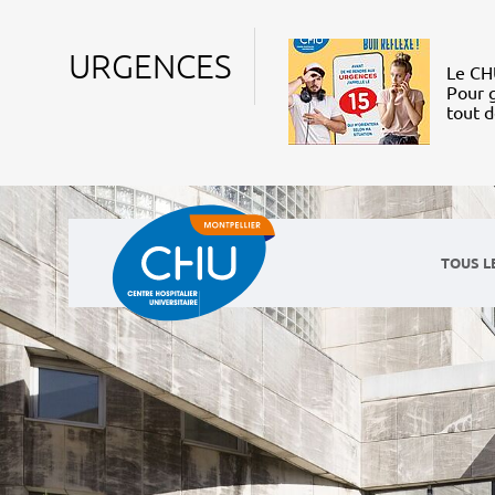
URGENCES
Le CHU
Pour g
tout 
TOUS L