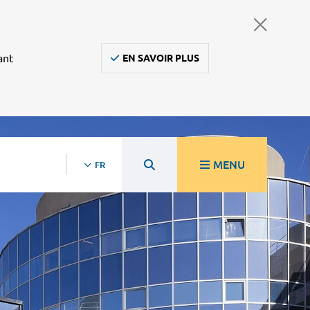
ant
EN SAVOIR PLUS
MENU
FR