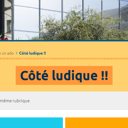
u un ado
Côté ludique !!
Côté ludique !!
a même rubrique