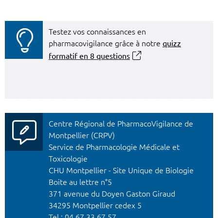
Testez vos connaissances en
pharmacovigilance grâce à notre
quizz
formatif en 8 questions
Centre Régional de PharmacoVigilance de
Montpellier (CRPV)
Service de Pharmacologie Médicale et
Toxicologie
CHU Montpellier - Site Unique de Biologie
Boite au lettre n°5
371 avenue du Doyen Gaston Giraud
34295 Montpellier cedex 5
Tel :
04 67 33 67 57