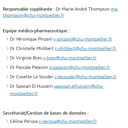
Responsable suppléante
: Dr Marie-André Thompson
ma-
thompson@chu-montpellier.fr
Equipe médico-pharmaceutique
:
Dr Véronique Pinzani
v-pinzani@chu-montpellier.fr
Dr Christelle Philibert
c-philibert@chu-montpellier.fr
Dr Virginie Bres
v-bres@chu-montpellier.fr
Dr Pascale Palassin
p-palassin@chu-montpellier.fr
Dr Cosette Le Souder
c-lesouder@chu-montpellier.fr
Dr Sawsan El Hussein
sawssan.elhussein@chu-
montpellier.fr
Secrétariat/Gestion de bases de données
:
Céline Perosa
c-perosa@chu-montpellier.fr