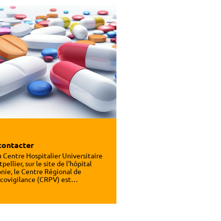
contacter
u Centre Hospitalier Universitaire
ellier, sur le site de l'hôpital
nie, le Centre Régional de
covigilance (CRPV) est…