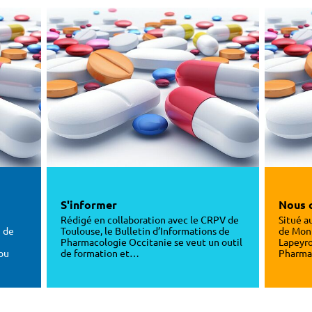
S'informer
Nous 
Rédigé en collaboration avec le CRPV de
Situé a
n de
Toulouse, le Bulletin d’Informations de
de Montp
Pharmacologie Occitanie se veut un outil
Lapeyro
ou
de formation et…
Pharma