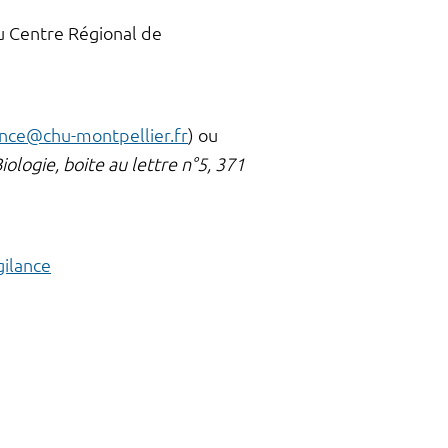
au Centre Régional de
nce@chu-montpellier.fr
) ou
logie, boite au lettre n°5, 371
gilance