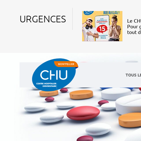
URGENCES
Le CHU
Pour g
tout 
TOUS L