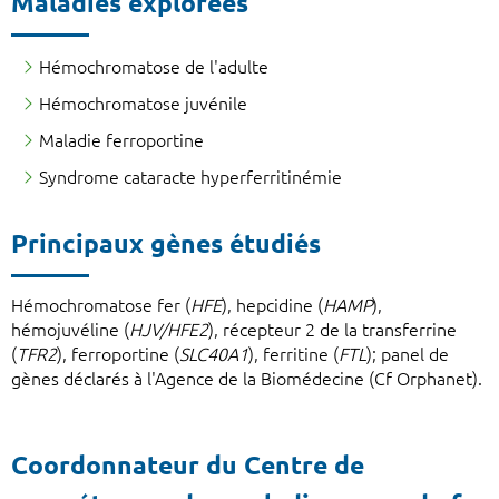
Maladies explorées
Hémochromatose de l'adulte
Hémochromatose juvénile
Maladie ferroportine
Syndrome cataracte hyperferritinémie
Principaux gènes étudiés
Hémochromatose fer (
HFE
), hepcidine (
HAMP
),
hémojuvéline (
HJV/HFE2
), récepteur 2 de la transferrine
(
TFR2
), ferroportine (
SLC40A1
), ferritine (
FTL
); panel de
gènes déclarés à l'Agence de la Biomédecine (Cf Orphanet).
Coordonnateur du Centre de