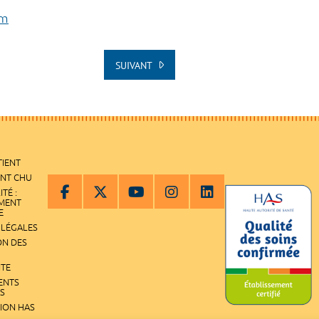
om
SUIVANT
TIENT
ENT CHU
ITÉ :
EMENT
E
 LÉGALES
ON DES
ITE
ENTS
S
TION HAS