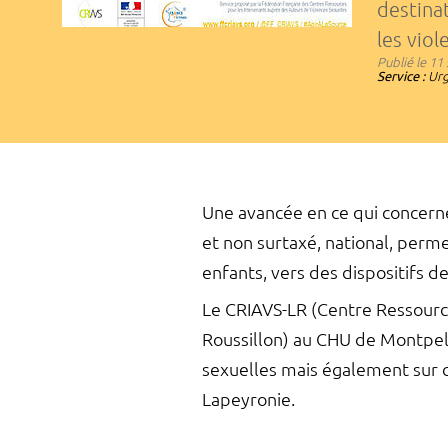
destina
les viol
Publié le
11 
Service :
Urg
Une avancée en ce qui concer
et non surtaxé, national, perme
enfants, vers des dispositifs de
Le CRIAVS-LR (Centre Ressourc
Roussillon) au CHU de Montpelli
sexuelles mais également sur c
Lapeyronie.