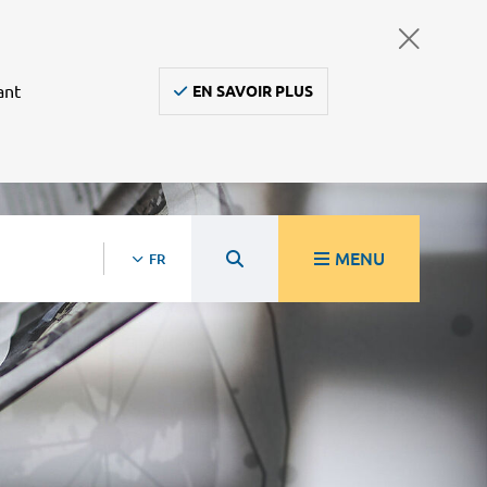
ant
EN SAVOIR PLUS
MENU
FR
re
Ambulanciers, taxis, vsl