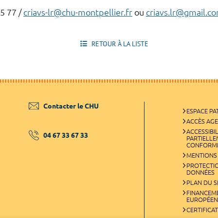
85 77 /
criavs-lr@chu-montpellier.fr
ou
criavs.lr@gmail.c
RETOUR À LA LISTE
Contacter le CHU
ESPACE PA
ACCÈS AG
ACCESSIBIL
04 67 33 67 33
PARTIELL
CONFORM
MENTIONS
PROTECTI
DONNÉES
PLAN DU S
FINANCEM
EUROPÉEN
CERTIFICA