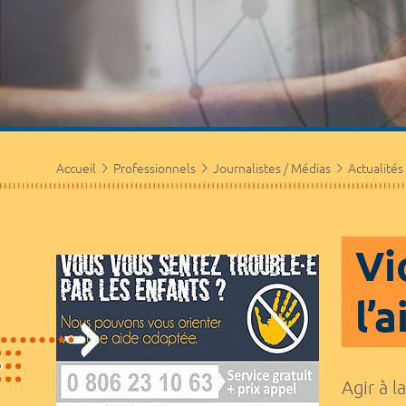
Accueil
Professionnels
Journalistes / Médias
Actualités
Vi
l’
Agir à l