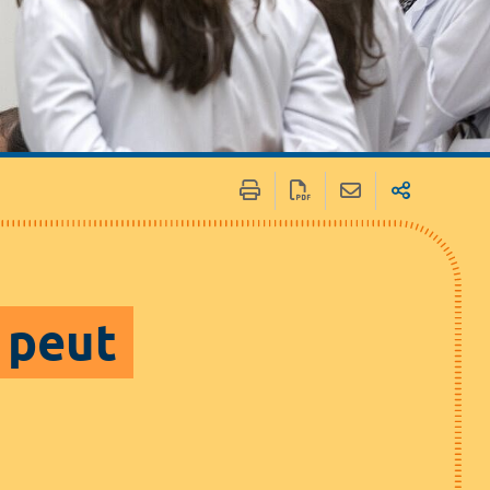
 / Médias
Marchés publics
 peut