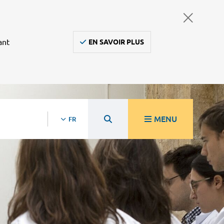
ant
EN SAVOIR PLUS
MENU
FR
re
Ambulanciers, taxis, vsl