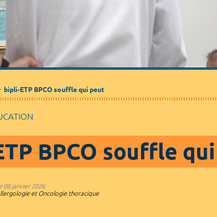
Médecine de ville
Journalistes
Partenaires / Associations
bipli-ETP BPCO souffle qui peut
UCATION
-ETP BPCO souffle qui
e
08 janvier 2026
lergologie et Oncologie thoracique