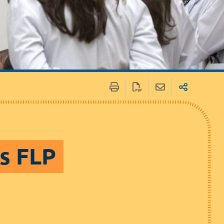
 / Médias
Marchés publics
es FLP