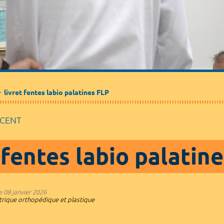
Médecine de ville
Journalistes
Partenaires / Associations
livret fentes labio palatines FLP
SCENT
 fentes labio palatin
e
08 janvier 2026
trique orthopédique et plastique