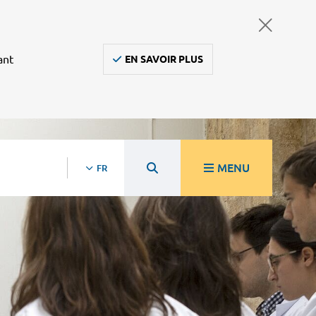
ant
EN SAVOIR PLUS
MENU
FR
re
Ambulanciers, taxis, vsl