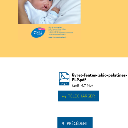
livret-fentes-labio-palatines-
FLP.pdf
(.pdf, 4,7 Mo)
TÉLÉCHARGER
PRÉCÉDENT