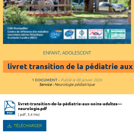
ENFANT, ADOLESCENT
livret transition de la pédiatrie au
1 DOCUMENT
Publié le
08 janvier 2026
Service :
Neurologie pédiatrique
livret-transition-de-la-pédiatrie-aux-soins-adultes---
neurologie.pdf
(.pdf, 3,4 Mo)
TÉLÉCHARGER