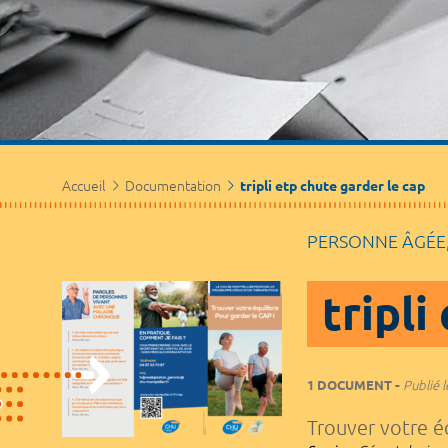
Accueil
Documentation
tripli etp chute garder le cap
PERSONNE ÂGÉE
tripli
1 DOCUMENT
Publié l
Trouver votre é