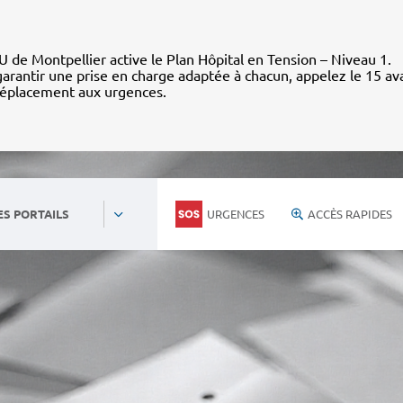
 de Montpellier active le Plan Hôpital en Tension – Niveau 1.
arantir une prise en charge adaptée à chacun, appelez le 15 av
déplacement aux urgences.
URGENCES
ACCÈS RAPIDES
ES PORTAILS