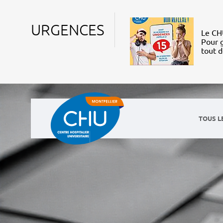
URGENCES
Le CHU
Pour g
tout 
TOUS L