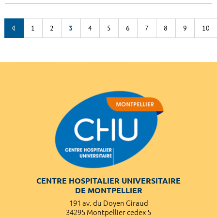
1
2
3
4
5
6
7
8
9
10
CENTRE HOSPITALIER UNIVERSITAIRE
DE MONTPELLIER
191 av. du Doyen Giraud
34295 Montpellier cedex 5