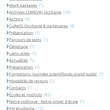
Work packages
(1)
Archives COREVIH Occitanie
(30)
Actions
(4)
CoReSS Occitanie & partenaires
(4)
Présentation
(1)
Parcours de soins
(1)
Dépistage
(1)
Liens utiles
(1)
Actualités
(1)
Présentation
(1)
Formations, journées scientifiques grand public
(1)
Modalités de recours
(2)
Contacts
(1)
Ecoles et instituts
(85)
Notre politique - Notre projet d'école
(1)
Vie étudiante
(15)