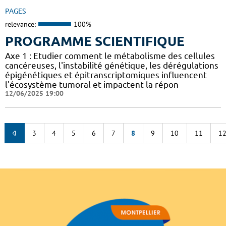
PAGES
relevance:
100%
PROGRAMME SCIENTIFIQUE
Axe 1 : Etudier comment le métabolisme des cellules
cancéreuses, l'instabilité génétique, les dérégulations
épigénétiques et épitranscriptomiques influencent
l'écosystème tumoral et impactent la répon
12/06/2025 19:00
3
4
5
6
7
8
9
10
11
1