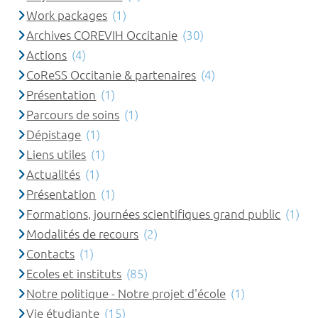
Work packages
(1)
Archives COREVIH Occitanie
(30)
Actions
(4)
CoReSS Occitanie & partenaires
(4)
Présentation
(1)
Parcours de soins
(1)
Dépistage
(1)
Liens utiles
(1)
Actualités
(1)
Présentation
(1)
Formations, journées scientifiques grand public
(1)
Modalités de recours
(2)
Contacts
(1)
Ecoles et instituts
(85)
Notre politique - Notre projet d'école
(1)
Vie étudiante
(15)