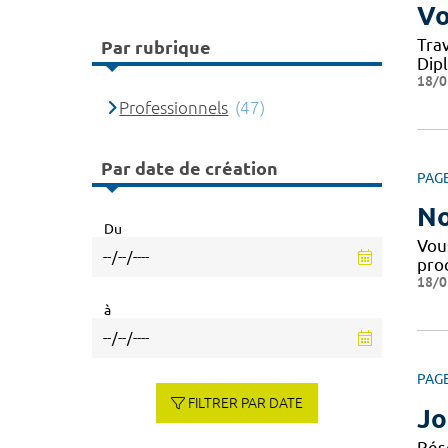
Vo
Tra
Par rubrique
Dipl
18/0
Professionnels
(47)
Par date de création
PAG
No
Du
Vous
pro
18/0
à
PAG
FILTRER PAR DATE
Jo
Rés