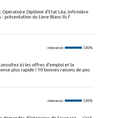
c Opératoire Diplômé d'Etat Léa, Infirmière
: présentation du Livre Blanc Ils f
relevance:
100%
nsultez ici les offres d'emploi et la
nse plus rapide ! 10 bonnes raisons de pos
relevance:
100%
es demandes d'interview, de tournage… c'est