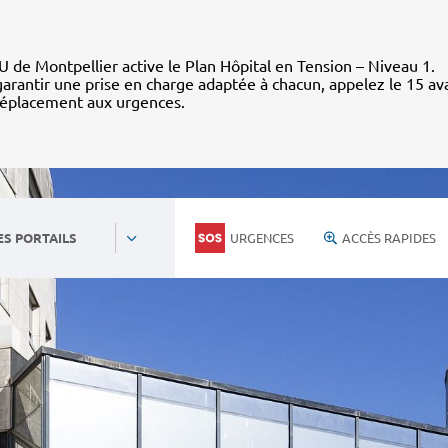
 de Montpellier active le Plan Hôpital en Tension – Niveau 1.
arantir une prise en charge adaptée à chacun, appelez le 15 av
déplacement aux urgences.
URGENCES
ACCÈS RAPIDES
ES PORTAILS