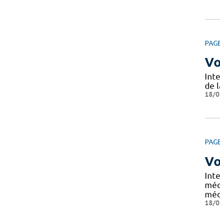
PAG
Vo
Int
de l
18/0
PAG
Vo
Int
méd
méd
18/0