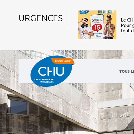
URGENCES
Le CHU
Pour g
tout 
TOUS L