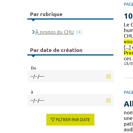
PAG
Par rubrique
10
Le 
huma
À propos du CHU
(4)
CHU
vou
[...
Par date de création
Pre
ces
18/0
Du
à
PAG
Al
nom
une 
FILTRER PAR DATE
pat
aud