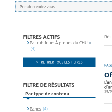
FILTRES ACTIFS
Résu
Par rubrique: À propos du CHU
(4)
RETIRER TOUS LES FILTRES
PAG
Of
L'a
FILTRE DE RÉSULTATS
d'un
18/0
Par type de contenu
Pages
(4)