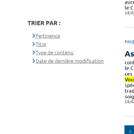
aucu
le 
18/0
TRIER PAR :
Pertinence
PAG
Titre
As
Type de contenu
Date de dernière modification
conf
le 
ces
Vou
spéc
tra
soig
18/0