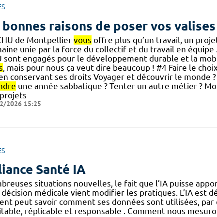
ES
 bonnes raisons de poser vos valises
CHU de Montpellier
vous
offre plus qu’un travail, un pro
ine unie par la force du collectif et du travail en équipe 
 sont engagés pour le développement durable et la mobili
s
, mais pour nous ça veut dire beaucoup ! #4 Faire le choi
] en conservant ses droits Voyager et découvrir le monde ?
ndre
une année sabbatique ? Tenter un autre métier ? Mo
 projets
2/2026 15:25
ES
liance Santé IA
breuses situations nouvelles, le fait que l’IA puisse appo
décision médicale vient modifier les pratiques. L’IA est d
ient peut savoir comment ses données sont utilisées, par 
itable, réplicable et responsable . Comment nous mesurons