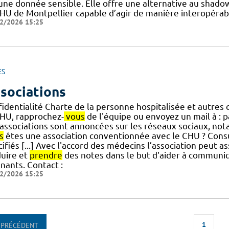
ne donnée sensible. Elle offre une alternative au shadow 
CHU de Montpellier capable d’agir de manière interopérabl
2/2026 15:25
ES
sociations
identialité Charte de la personne hospitalisée et autres 
CHU, rapprochez-
vous
de l'équipe ou envoyez un mail à : p
 associations sont annoncées sur les réseaux sociaux, n
s
êtes une association conventionnée avec le CHU ? Consu
ifiés [...] Avec l'accord des médecins l’association peut 
duire et
prendre
des notes dans le but d'aider à communiq
nants. Contact :
2/2026 15:25
1
PRÉCÉDENT