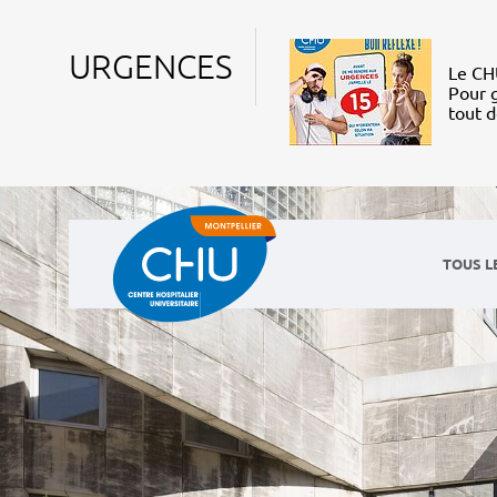
URGENCES
Le CHU
Pour g
tout 
TOUS L