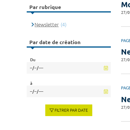
Mo
Par rubrique
27/0
Newsletter
(4)
PAG
Par date de création
Ne
27/0
Du
à
PAG
Ne
27/0
FILTRER PAR DATE