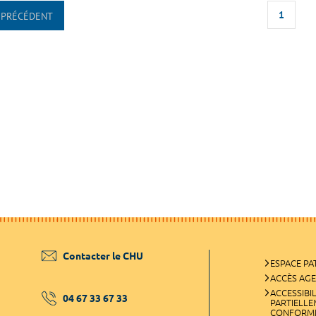
1
PRÉCÉDENT
Contacter le CHU
ESPACE PA
ACCÈS AG
ACCESSIBIL
04 67 33 67 33
PARTIELL
CONFORM