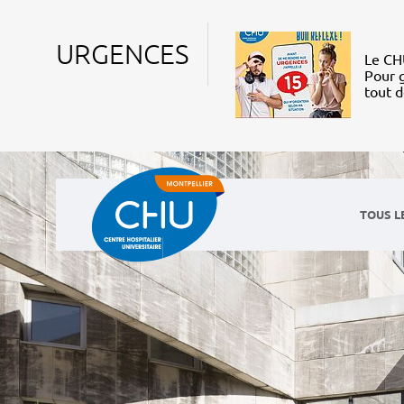
URGENCES
Le CHU
Pour g
tout 
TOUS L