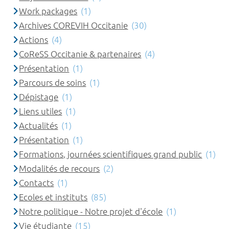
Work packages
(1)
Archives COREVIH Occitanie
(30)
Actions
(4)
CoReSS Occitanie & partenaires
(4)
Présentation
(1)
Parcours de soins
(1)
Dépistage
(1)
Liens utiles
(1)
Actualités
(1)
Présentation
(1)
Formations, journées scientifiques grand public
(1)
Modalités de recours
(2)
Contacts
(1)
Ecoles et instituts
(85)
Notre politique - Notre projet d'école
(1)
Vie étudiante
(15)