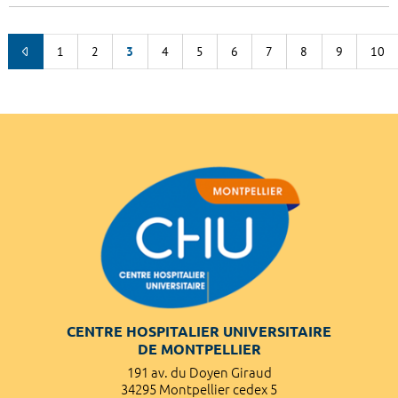
1
2
3
4
5
6
7
8
9
10
CENTRE HOSPITALIER UNIVERSITAIRE
DE MONTPELLIER
191 av. du Doyen Giraud
34295 Montpellier cedex 5