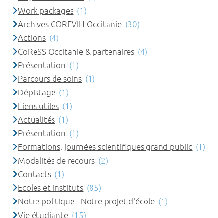
Work packages
(1)
Archives COREVIH Occitanie
(30)
Actions
(4)
CoReSS Occitanie & partenaires
(4)
Présentation
(1)
Parcours de soins
(1)
Dépistage
(1)
Liens utiles
(1)
Actualités
(1)
Présentation
(1)
Formations, journées scientifiques grand public
(1)
Modalités de recours
(2)
Contacts
(1)
Ecoles et instituts
(85)
Notre politique - Notre projet d'école
(1)
Vie étudiante
(15)