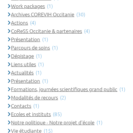
Work packages
(1)
Archives COREVIH Occitanie
(30)
Actions
(4)
CoReSS Occitanie & partenaires
(4)
Présentation
(1)
Parcours de soins
(1)
Dépistage
(1)
Liens utiles
(1)
Actualités
(1)
Présentation
(1)
Formations, journées scientifiques grand public
(1)
Modalités de recours
(2)
Contacts
(1)
Ecoles et instituts
(85)
Notre politique - Notre projet d'école
(1)
Vie étudiante
(15)