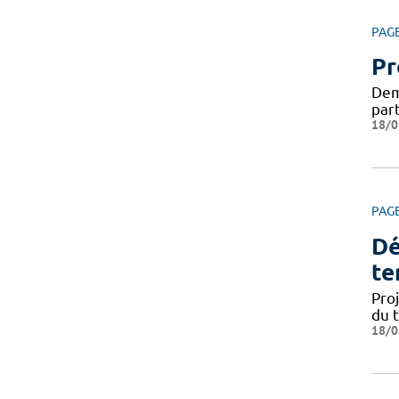
PAG
Pr
Dema
par
18/0
PAG
Dé
te
Pro
du 
18/0