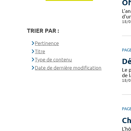
Of
L'a
d'u
18/0
TRIER PAR :
Pertinence
PAG
Titre
Type de contenu
Dé
Date de dernière modification
Le 
de 
18/0
PAG
Ch
L'hô