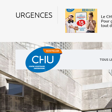
URGENCES
Le CHU
Pour g
tout 
TOUS L