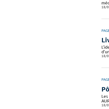
méd
18/0
PAG
Li
L’i
d’un
18/0
PAG
Pô
Les
AUR
18/0