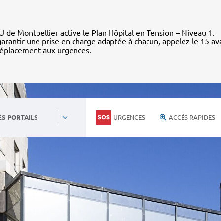
 de Montpellier active le Plan Hôpital en Tension – Niveau 1.
arantir une prise en charge adaptée à chacun, appelez le 15 av
déplacement aux urgences.
URGENCES
ACCÈS RAPIDES
ES PORTAILS