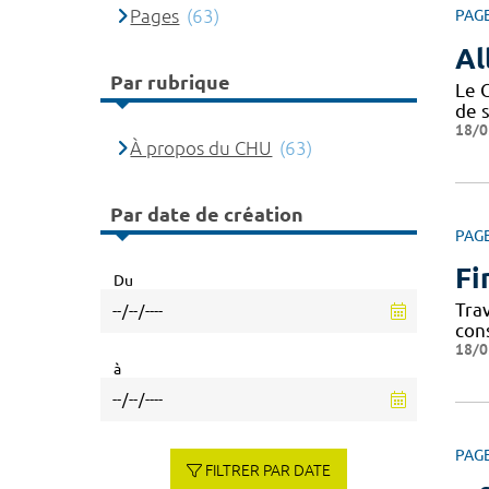
Pages
(63)
PAG
Al
Par rubrique
Le 
de 
18/0
À propos du CHU
(63)
Par date de création
PAG
Fi
Du
Tra
con
18/0
à
PAG
FILTRER PAR DATE