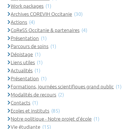
Work packages
(1)
Archives COREVIH Occitanie
(30)
Actions
(4)
CoReSS Occitanie & partenaires
(4)
Présentation
(1)
Parcours de soins
(1)
Dépistage
(1)
Liens utiles
(1)
Actualités
(1)
Présentation
(1)
Formations, journées scientifiques grand public
(1)
Modalités de recours
(2)
Contacts
(1)
Ecoles et instituts
(85)
Notre politique - Notre projet d'école
(1)
Vie étudiante
(15)