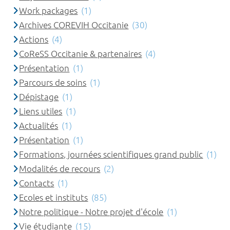
Work packages
(1)
Archives COREVIH Occitanie
(30)
Actions
(4)
CoReSS Occitanie & partenaires
(4)
Présentation
(1)
Parcours de soins
(1)
Dépistage
(1)
Liens utiles
(1)
Actualités
(1)
Présentation
(1)
Formations, journées scientifiques grand public
(1)
Modalités de recours
(2)
Contacts
(1)
Ecoles et instituts
(85)
Notre politique - Notre projet d'école
(1)
Vie étudiante
(15)