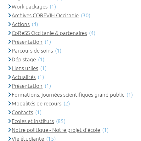
Work packages
(1)
Archives COREVIH Occitanie
(30)
Actions
(4)
CoReSS Occitanie & partenaires
(4)
Présentation
(1)
Parcours de soins
(1)
Dépistage
(1)
Liens utiles
(1)
Actualités
(1)
Présentation
(1)
Formations, journées scientifiques grand public
(1)
Modalités de recours
(2)
Contacts
(1)
Ecoles et instituts
(85)
Notre politique - Notre projet d'école
(1)
Vie étudiante
(15)