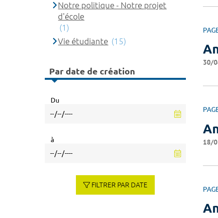
Notre politique - Notre projet
d'école
(1)
PAG
Vie étudiante
(15)
An
30/0
Par date de création
Du
PAG
An
à
18/0
FILTRER PAR DATE
PAG
An