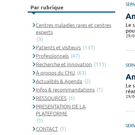
SERV
Par rubrique
An
Le 
Centres maladies rares et centres
pou
experts
29/0
(3)
Patients et visiteurs
(137)
Professionnels
(47)
Recherche et innovation
(111)
SERV
À propos du CHU
(63)
An
Actualités & Agenda
(2)
Le s
Infos & recommandations
(1)
réan
29/0
RESSOURCES
(1)
PRESENTATION DE LA
PLATEFORME
(1)
SERV
CONTACT
(1)