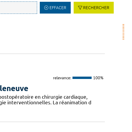
EFFACER
RECHERCHER
relevance:
100%
lleneuve
postopératoire en chirurgie cardiaque,
gie interventionnelles. La réanimation d