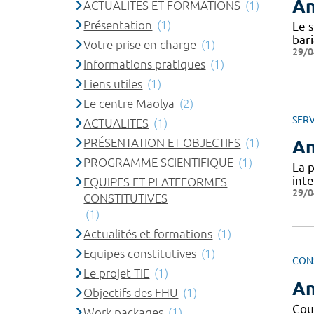
An
ACTUALITES ET FORMATIONS
(1)
Présentation
(1)
Le s
bar
Votre prise en charge
(1)
29/0
Informations pratiques
(1)
Liens utiles
(1)
Le centre Maolya
(2)
SERV
ACTUALITES
(1)
PRÉSENTATION ET OBJECTIFS
(1)
An
PROGRAMME SCIENTIFIQUE
(1)
La 
int
EQUIPES ET PLATEFORMES
29/0
CONSTITUTIVES
(1)
Actualités et formations
(1)
Equipes constitutives
(1)
CON
Le projet TIE
(1)
An
Objectifs des FHU
(1)
Cou
Work packages
(1)