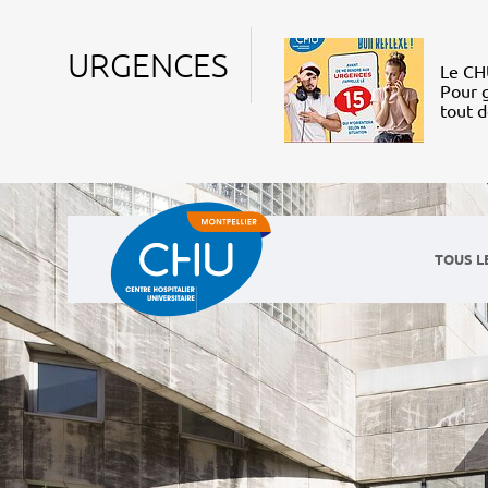
URGENCES
Le CHU
Pour g
tout 
TOUS L