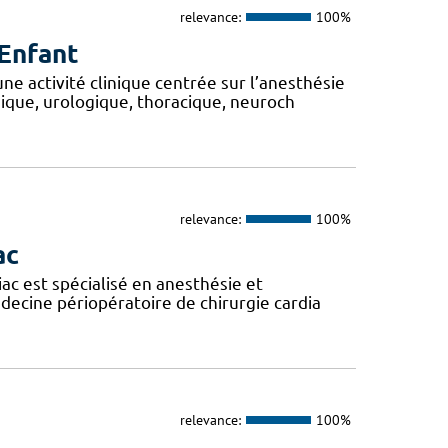
relevance:
100%
Enfant
 activité clinique centrée sur l’anesthésie
ique, urologique, thoracique, neuroch
relevance:
100%
ac
iac est spécialisé en anesthésie et
édecine périopératoire de chirurgie cardia
relevance:
100%