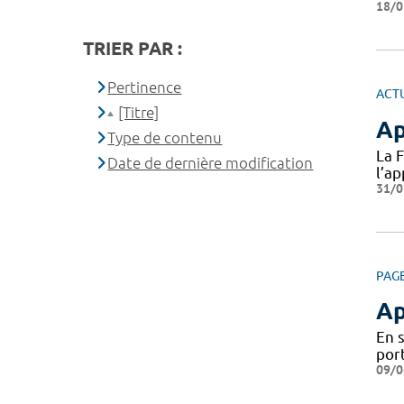
18/0
TRIER PAR :
Pertinence
ACT
[Titre]
Ap
Type de contenu
La 
Date de dernière modification
l’a
31/0
PAG
Ap
En 
por
09/0