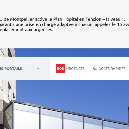
 de Montpellier active le Plan Hôpital en Tension – Niveau 1.
arantir une prise en charge adaptée à chacun, appelez le 15 av
déplacement aux urgences.
URGENCES
ACCÈS RAPIDES
ES PORTAILS