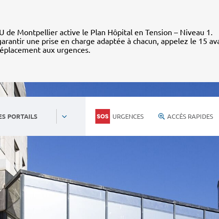
 de Montpellier active le Plan Hôpital en Tension – Niveau 1.
arantir une prise en charge adaptée à chacun, appelez le 15 av
déplacement aux urgences.
URGENCES
ACCÈS RAPIDES
ES PORTAILS