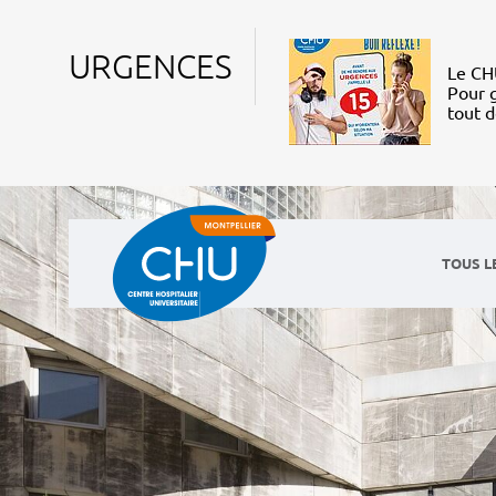
URGENCES
Le CHU
Pour g
tout 
TOUS L