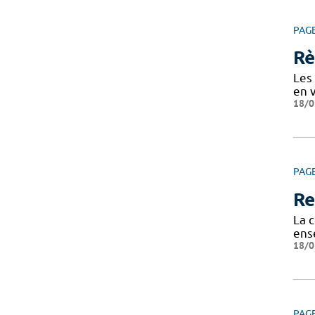
PAG
Rè
Les 
en v
18/0
PAG
Re
La c
ens
18/0
PAG