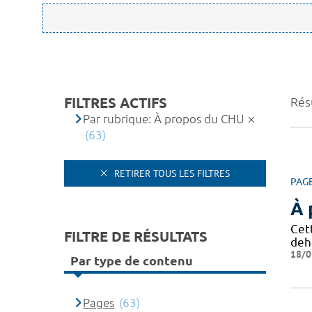
FILTRES ACTIFS
Résu
Par rubrique: À propos du CHU
(63)
RETIRER TOUS LES FILTRES
PAG
À 
Cet
FILTRE DE RÉSULTATS
deh
18/0
Par type de contenu
Pages
(63)