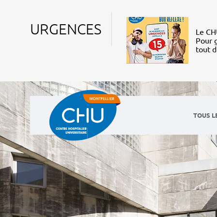
URGENCES
Le CHU
Pour g
tout 
TOUS L