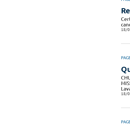
Re
Cert
can
18/0
PAG
Q
CHU
MIS
Lav
18/0
PAG