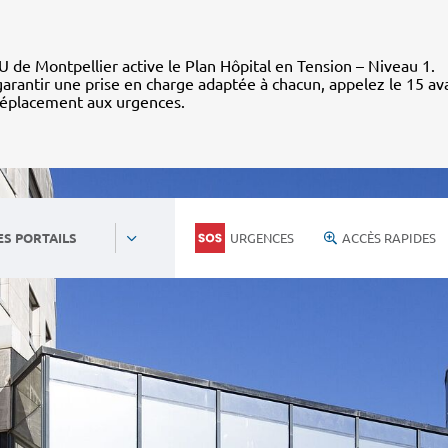
 de Montpellier active le Plan Hôpital en Tension – Niveau 1.
arantir une prise en charge adaptée à chacun, appelez le 15 av
déplacement aux urgences.
URGENCES
ACCÈS RAPIDES
ES PORTAILS