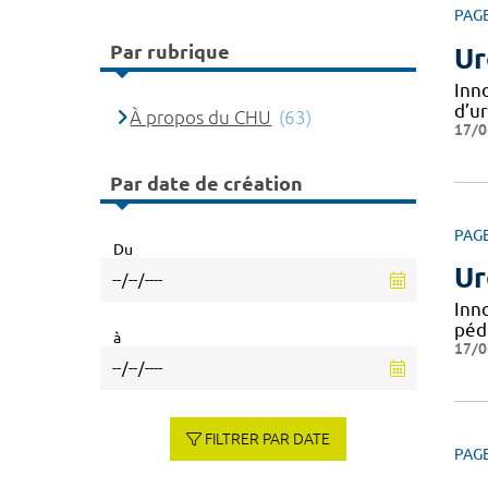
PAG
Par rubrique
Ur
Inn
d’u
À propos du CHU
(63)
17/0
Par date de création
PAG
Du
Ur
Inn
péd
à
17/0
FILTRER PAR DATE
PAG