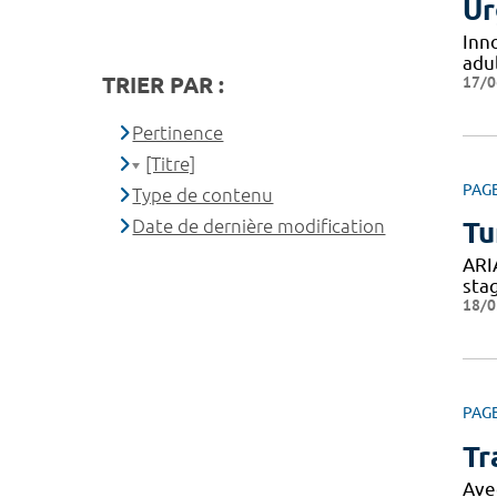
Ur
Inn
adul
TRIER PAR :
17/0
Pertinence
[Titre]
PAG
Type de contenu
Date de dernière modification
Tu
ARI
sta
18/0
PAG
Tr
Ave