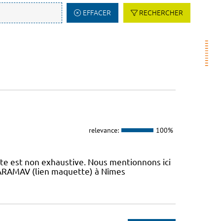
EFFACER
RECHERCHER
relevance:
100%
iste est non exhaustive. Nous mentionnons ici
 L’ARAMAV (lien maquette) à Nîmes