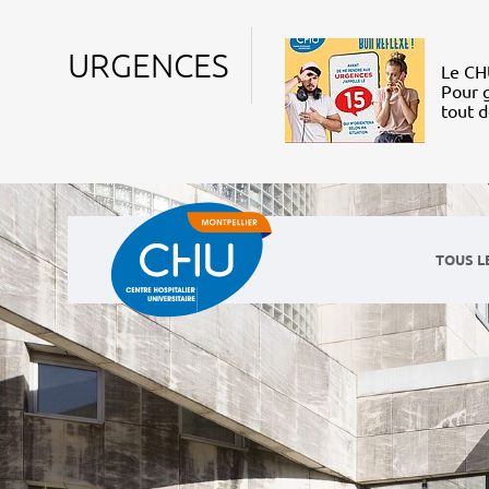
URGENCES
Le CHU
Pour g
tout 
TOUS L