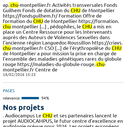
ap.
chu
-montpellier.fr Activités transversales Fonds
Guilhem Fonds de dotation du
CHU
de Montpellier
https://fondsguilhem.fr/ Formation Offre de
formation du
CHU
de Montpellier https://formation.
chu
-montpellier [...] , pédophiles, le
CHU
a mis en
place un Centre Ressource pour les Intervenants
auprès des Auteurs de Violences Sexuelles dans
l'ancienne région Languedoc-Roussillon https://criavs.
chu
-montpellier.fr CSO [...] de l’érythropoïèse du
CHU
de Montpellier a pour mission la prise en charge de
l’ensemble des maladies génétiques rares du globule
rouge https://maladies-du-globule-rouge.
chu
-
montpellier.fr Centre de
18/02/2026 15:25
PAGES
relevance:
94%
Nos projets
. Audiocampus Le
CHU
et ses partenaires lancent le
projet AUDIOCAMPUS, le futur centre d’excellence en
audiologie prévue pour 2026. Les projets européens