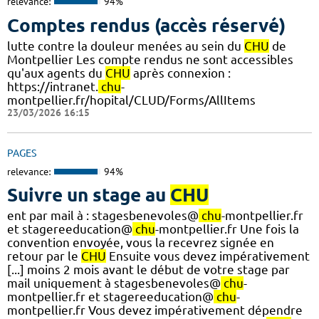
relevance:
94%
Comptes rendus (accès réservé)
lutte contre la douleur menées au sein du
CHU
de
Montpellier Les compte rendus ne sont accessibles
qu'aux agents du
CHU
après connexion :
https://intranet.
chu
-
montpellier.fr/hopital/CLUD/Forms/AllItems
23/03/2026 16:15
PAGES
relevance:
94%
Suivre un stage au
CHU
ent par mail à : stagesbenevoles@
chu
-montpellier.fr
et stagereeducation@
chu
-montpellier.fr Une fois la
convention envoyée, vous la recevrez signée en
retour par le
CHU
Ensuite vous devez impérativement
[...] moins 2 mois avant le début de votre stage par
mail uniquement à stagesbenevoles@
chu
-
montpellier.fr et stagereeducation@
chu
-
montpellier.fr Vous devez impérativement dépendre