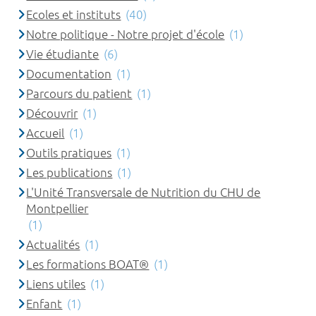
Ecoles et instituts
(40)
Notre politique - Notre projet d'école
(1)
Vie étudiante
(6)
Documentation
(1)
Parcours du patient
(1)
Découvrir
(1)
Accueil
(1)
Outils pratiques
(1)
Les publications
(1)
L'Unité Transversale de Nutrition du CHU de
Montpellier
(1)
Actualités
(1)
Les formations BOAT®
(1)
Liens utiles
(1)
Enfant
(1)