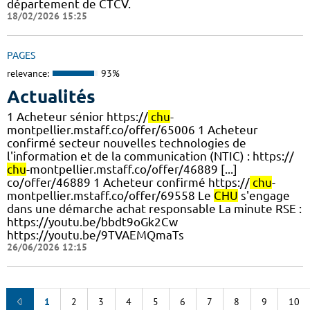
département de CTCV.
18/02/2026 15:25
PAGES
relevance:
93%
Actualités
1 Acheteur sénior https://
chu
-
montpellier.mstaff.co/offer/65006 1 Acheteur
confirmé secteur nouvelles technologies de
l'information et de la communication (NTIC) : https://
chu
-montpellier.mstaff.co/offer/46889 [...]
co/offer/46889 1 Acheteur confirmé https://
chu
-
montpellier.mstaff.co/offer/69558 Le
CHU
s'engage
dans une démarche achat responsable La minute RSE :
https://youtu.be/bbdt9oGk2Cw
https://youtu.be/9TVAEMQmaTs
26/06/2026 12:15
1
2
3
4
5
6
7
8
9
10