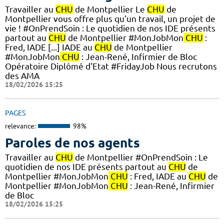
Travailler au
CHU
de Montpellier Le
CHU
de
Montpellier vous offre plus qu’un travail, un projet de
vie ! #OnPrendSoin : Le quotidien de nos IDE présents
partout au
CHU
de Montpellier #MonJobMon
CHU
:
Fred, IADE [...] IADE au
CHU
de Montpellier
#MonJobMon
CHU
: Jean-René, Infirmier de Bloc
Opératoire Diplômé d'Etat #FridayJob Nous recrutons
des AMA
18/02/2026 15:25
PAGES
relevance:
98%
Paroles de nos agents
Travailler au
CHU
de Montpellier #OnPrendSoin : Le
quotidien de nos IDE présents partout au
CHU
de
Montpellier #MonJobMon
CHU
: Fred, IADE au
CHU
de
Montpellier #MonJobMon
CHU
: Jean-René, Infirmier
de Bloc
18/02/2026 15:25